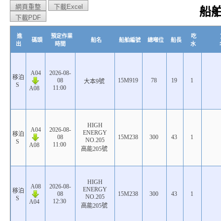
船
進
預定作業
吃
碼頭
船名
船舶編號
總噸位
船長
出
時間
水
A04
2026-08-
移泊
08
15M919
78
19
1
大本9號
S
11:00
A08
HIGH
A04
2026-08-
ENERGY
移泊
08
15M238
300
43
1
NO.205
S
11:00
A08
高能205號
HIGH
A08
2026-08-
ENERGY
移泊
08
15M238
300
43
1
NO.205
S
12:30
A04
高能205號