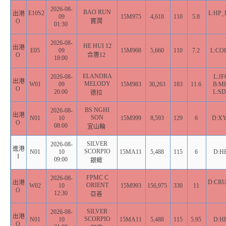
2026-08-
BAO RUN
E10S2
L:HP_
出港
09
15M975
4,618
110
5.8
O
寶潤
01:30
2026-08-
HE HUI 12
出港
E05
09
15M968
5,660
110
7.2
L:CO
O
合惠12
18:00
ELANDRA
2026-08-
L:JF
出港
MELODY
W01
09
15M983
30,263
183
11.6
B:MF
O
20:00
L:SD
德拉
BS NGHI
2026-08-
出港
SON
N01
10
15M999
8,593
129
6
D:XY
O
08:00
宜山輪
SILVER
2026-08-
進港
SCORPIO
N01
10
15MA11
5,488
115
6
D:H
I
09:00
銀蠍
FPMC C
2026-08-
D:CRU
出港
ORIENT
W02
10
15M993
156,975
330
11
O
12:30
亞善
SILVER
2026-08-
出港
SCORPIO
N01
10
15MA11
5,488
115
5.95
D:H
O